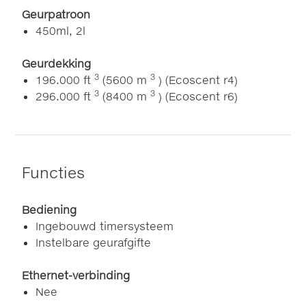
Geurpatroon
450ml, 2l
Geurdekking
3
3
196.000 ft
(5600 m
) (Ecoscent r4)
3
3
296.000 ft
(8400 m
) (Ecoscent r6)
Functies
Bediening
Ingebouwd timersysteem
Instelbare geurafgifte
Ethernet-verbinding
Nee