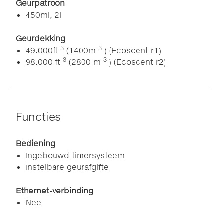
Geurpatroon
450ml, 2l
Geurdekking
3
3
49.000ft
(1400m
) (Ecoscent r1)
3
3
98.000 ft
(2800 m
) (Ecoscent r2)
Functies
Bediening
Ingebouwd timersysteem
Instelbare geurafgifte
Ethernet-verbinding
Nee