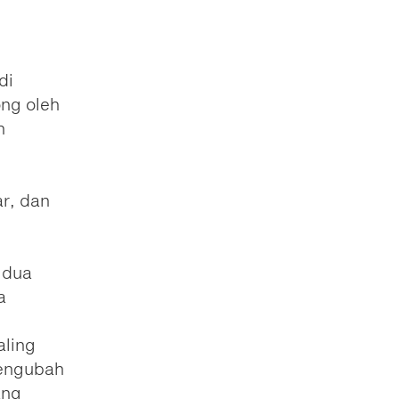
di
ong oleh
h
ar, dan
 dua
a
aling
mengubah
ang