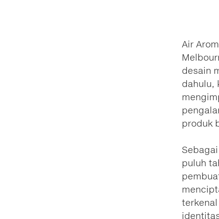
Air Aro
Melbourn
desain m
dahulu,
mengimp
pengal
produk 
Sebagai
puluh ta
pembuat
mencipt
terkena
identit