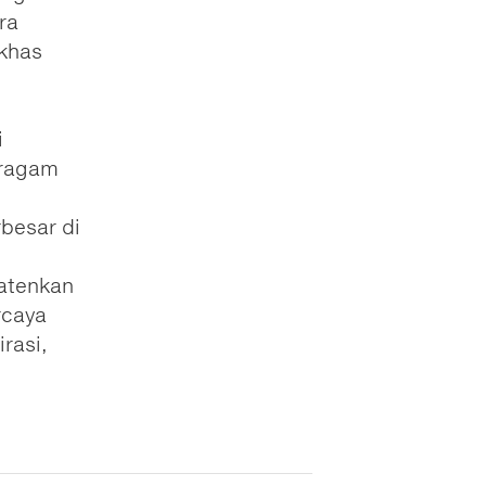
ra
khas
i
eragam
besar di
patenkan
rcaya
rasi,