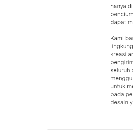
hanya di
pencium
dapat m
Kami ba
lingkun
kreasi 
pengiri
seluruh 
mengguna
untuk m
pada pe
desain y