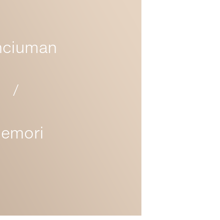
nciuman
/
emori