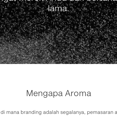
lama.
Mengapa Aroma
a di mana branding adalah segalanya, pemasaran