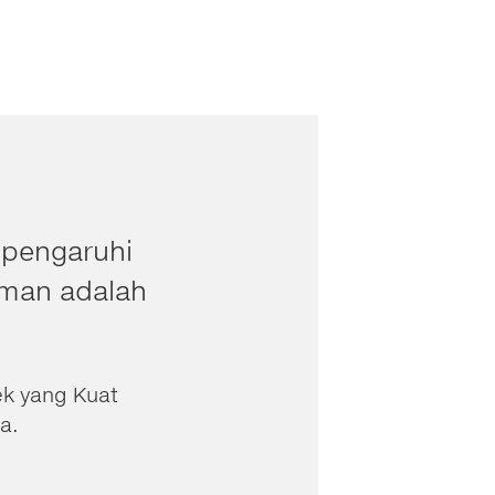
dipengaruhi
uman adalah
k yang Kuat
a.