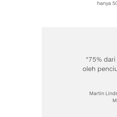
hanya 50
"75% dari 
oleh penci
Martin Lin
M