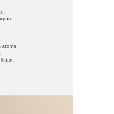
ka.
ngian
n
aroma
t
fikasi,