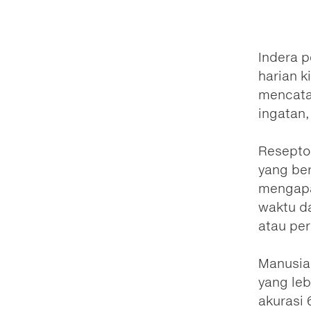
Indera 
harian k
mencata
ingatan,
Resepto
yang be
mengapa
waktu d
atau per
Manusia
yang leb
akurasi 