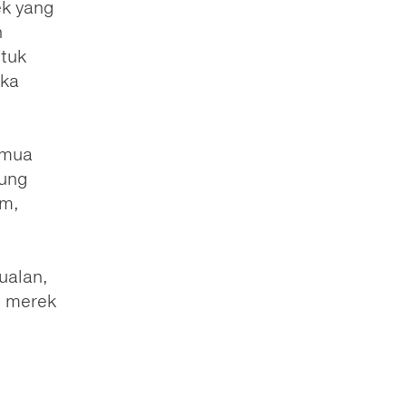
ek yang
n
tuk
gka
emua
bung
am,
ualan,
n merek