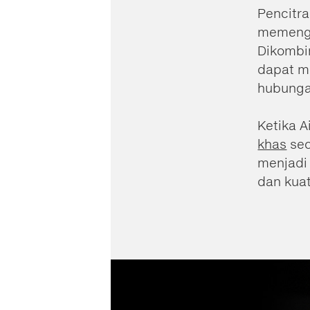
Pencitr
memenga
Dikombi
dapat m
hubunga
Ketika 
khas
sec
menjadi 
dan kuat