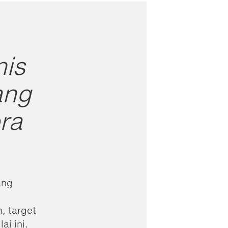
nis
ang
ra
ang
, target
i ini.