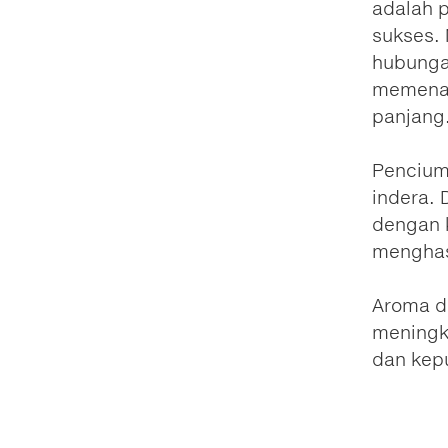
adalah 
sukses.
hubunga
memenan
panjang
Pencium
indera.
dengan 
menghas
Aroma d
meningk
dan kep