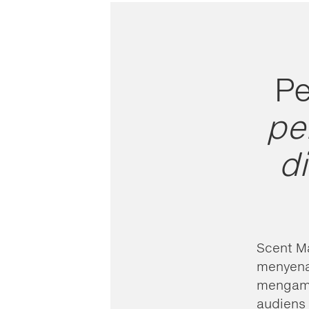
P
pe
d
Scent M
menyena
mengamb
audiens 