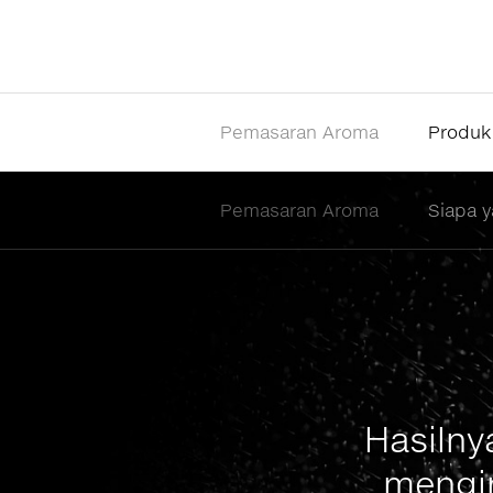
Pemasaran Aroma
Produk
Pemasaran Aroma
Siapa 
Hasilny
mengin