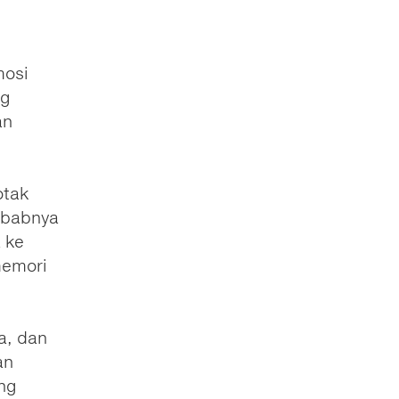
mosi
ng
an
otak
ebabnya
 ke
memori
a, dan
an
ang