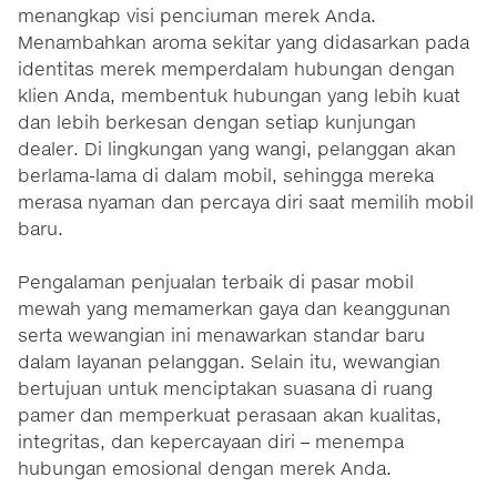
menangkap visi penciuman merek Anda.
Menambahkan aroma sekitar yang didasarkan pada
identitas merek memperdalam hubungan dengan
klien Anda, membentuk hubungan yang lebih kuat
dan lebih berkesan dengan setiap kunjungan
dealer. Di lingkungan yang wangi, pelanggan akan
berlama-lama di dalam mobil, sehingga mereka
merasa nyaman dan percaya diri saat memilih mobil
baru.
Pengalaman penjualan terbaik di pasar mobil
mewah yang memamerkan gaya dan keanggunan
serta wewangian ini menawarkan standar baru
dalam layanan pelanggan. Selain itu, wewangian
bertujuan untuk menciptakan suasana di ruang
pamer dan memperkuat perasaan akan kualitas,
integritas, dan kepercayaan diri – menempa
hubungan emosional dengan merek Anda.