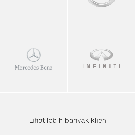
Lihat lebih banyak klien